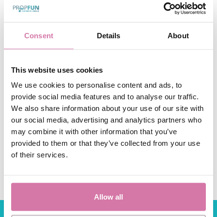
Voor het maken en printen van de foto's is geen
internetverbinding nodig. De photobooth werkt
Consent
Details
About
technisch volledig zelfstandig; je hebt enkel een
stopcontact nodig (binnen 10 meter).
This website uses cookies
Toch is wifi wel handig voor de beleving:
We use cookies to personalise content and ads, to
provide social media features and to analyse our traffic.
Met wifi: Gasten kunnen hun foto's direct delen
We also share information about your use of our site with
naar hun e-mail of telefoon tijdens het feest.
our social media, advertising and analytics partners who
Zonder wifi: Is er geen internet op locatie? Geen
may combine it with other information that you’ve
probleem. De deelacties komen in een wachtrij
provided to them or that they’ve collected from your use
te staan. Zodra de photobooth terug is op onze
of their services.
vestiging, worden alle foto's alsnog automatisch
verzonden naar je gasten.
Allow all