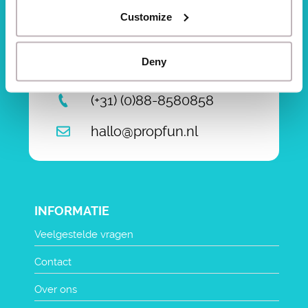
Customize
Deny
(+31) (0)88-8580858
hallo@propfun.nl
INFORMATIE
Veelgestelde vragen
Contact
Over ons