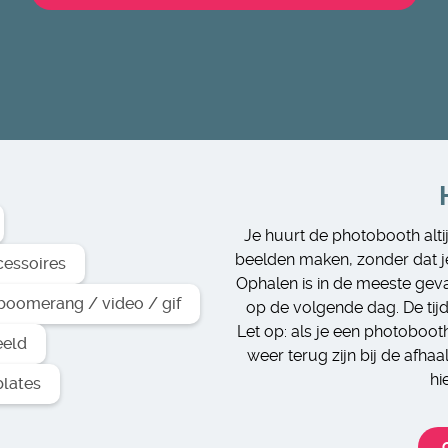
Je huurt de photobooth alti
beelden maken, zonder dat j
cessoires
Ophalen is in de meeste geva
boomerang / video / gif
op de volgende dag. De tijd
Let op: als je een photoboot
eeld
weer terug zijn bij de afhaa
hi
plates