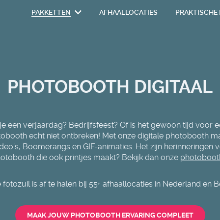
PAKKETTEN
AFHAALLOCATIES
PRAKTISCHE 
PHOTOBOOTH DIGITAAL
je een verjaardag? Bedrijfsfeest? Of is het gewoon tijd voor
tobooth echt niet ontbreken! Met onze digitale photobooth m
ideo’s, Boomerangs en GIF-animaties. Het zijn herinneringen vo
hotobooth die ook printjes maakt? Bekijk dan onze
photobooth
fotozuil is af te halen bij 55+ afhaallocaties in Nederland en B
MAAK JOUW PHOTOBOOTH ERVARING COMPLEET