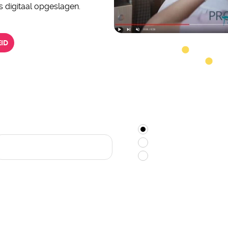
s digitaal opgeslagen.
ID
HECK DIRECT DE BESCHIKBAARHE
DATUM
PHOTOBOOTH
360 VIDEO SPINN
BEIDE