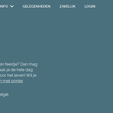
INFO
GELEGENHEDEN
ZAKELIJK
LOGIN
 een feestje? Dan mag
aak je de hele dag
or het leven! Wil je
 met printer
.
elgië.