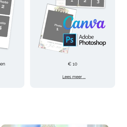
pen
€ 10
Lees meer ...