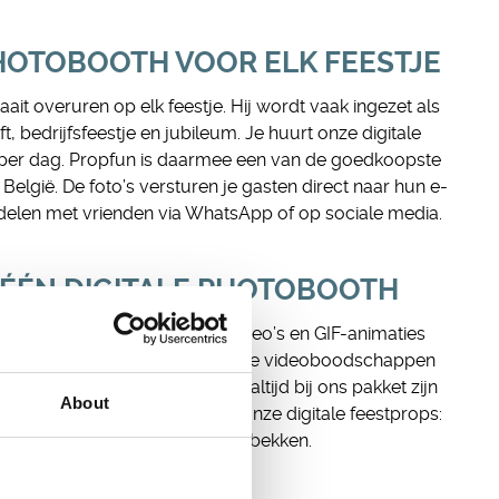
PHOTOBOOTH VOOR ELK FEESTJE
ait overuren op elk feestje. Hij wordt vaak ingezet als
, bedrijfsfeestje en jubileum. Je huurt onze digitale
 per dag. Propfun is daarmee een van de goedkoopste
elgië. De foto’s versturen je gasten direct naar hun e-
 delen met vrienden via WhatsApp of op sociale media.
-ÉÉN DIGITALE PHOTOBOOTH
th kan je onbeperkt foto’s, video’s en GIF-animaties
erd hilarische foto’s en grappige videoboodschappen
e digitale feestaccessoires die altijd bij ons pakket zijn
About
un je eindeloos variëren met onze digitale feestprops:
en pruiken tot brillen en gekke bekken.