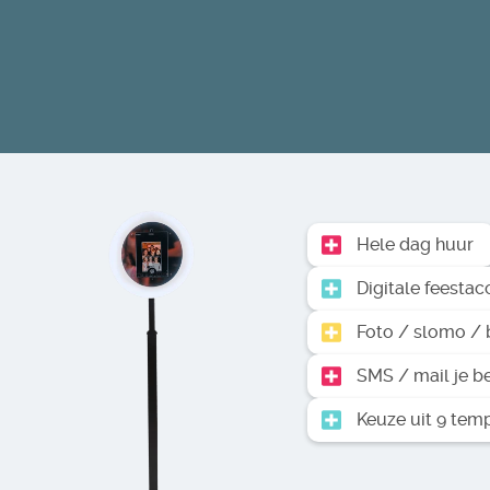
Hele dag huur
Digitale feestac
Foto / slomo / 
SMS / mail je b
Keuze uit 9 tem