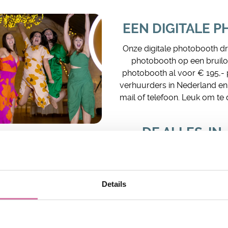
EEN DIGITALE 
Onze digitale photobooth dra
photobooth op een bruiloft
photobooth al voor € 195,-
verhuurders in Nederland en B
mail of telefoon. Leuk om te
DE ALLES-IN
Met onze digitale photoboo
maken. Je krijgt gegarande
van je gasten! Uniek zijn onz
Details
inbegrepen. Via het scherm k
van snorren 