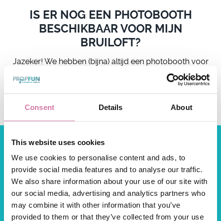
IS ER NOG EEN PHOTOBOOTH
BESCHIKBAAR VOOR MIJN
BRUILOFT?
Jazeker! We hebben (bijna) altijd een photobooth voor
je beschikbaar. Je kunt op hierboven bij 'check
beschikbaarheid' bekijken op welk afhaaladres er een
photobooth beschikbaar is.
Consent
Details
About
This website uses cookies
We use cookies to personalise content and ads, to
provide social media features and to analyse our traffic.
We also share information about your use of our site with
our social media, advertising and analytics partners who
may combine it with other information that you’ve
(+31) (0)88-8580858
provided to them or that they’ve collected from your use