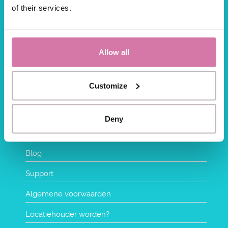
of their services.
hallo@propfun.nl
Allow all
INFORMATIE
Customize
Veelgestelde vragen
Contact
Deny
Over ons
Blog
Support
Algemene voorwaarden
Locatiehouder worden?