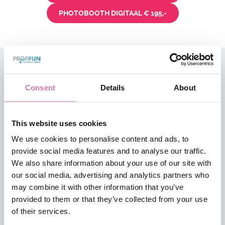
PHOTOBOOTH DIGITAAL € 195,-
Consent
Details
About
This website uses cookies
OPENINGSTIJDEN
We use cookies to personalise content and ads, to
provide social media features and to analyse our traffic.
We hebben geen vaste openingstijden.
We also share information about your use of our site with
Ophalen en retourneren is altijd op afspraak.
our social media, advertising and analytics partners who
may combine it with other information that you’ve
provided to them or that they’ve collected from your use
of their services.