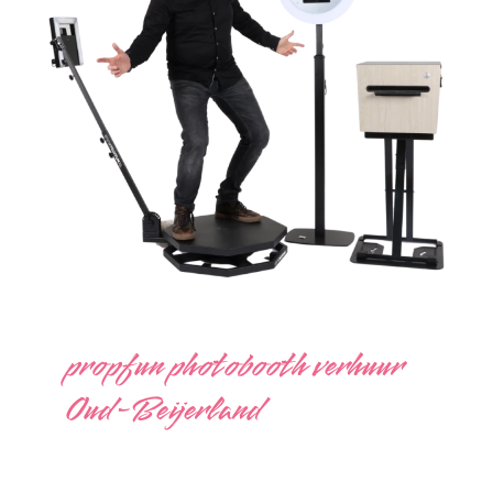
propfun photobooth verhuur
Oud-Beijerland