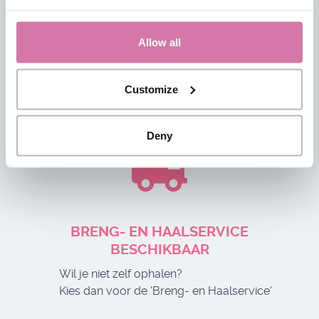
Allow all
GRATIS PARKEREN
Kom je je photobooth ophalen?
Customize
Je parkeert bij ons gratis en dichtbij
Deny
BRENG- EN HAALSERVICE
BESCHIKBAAR
Wil je niet zelf ophalen?
Kies dan voor de 'Breng- en Haalservice'