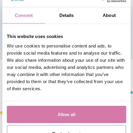
Consent
Details
About
UITSLUITEND ZELF OPHALEN
Deze locatie biedt geen 'Breng- en Haalservice' aan,
This website uses cookies
je kunt hier uitsluitend zelf ophalen.
We use cookies to personalise content and ads, to
provide social media features and to analyse our traffic.
We also share information about your use of our site with
our social media, advertising and analytics partners who
may combine it with other information that you’ve
provided to them or that they’ve collected from your use
of their services.
Allow all