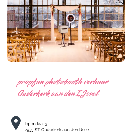
propfun photobooth verhuur
Ouderkerk aan den IJssel
Iependaal 3
2935 ST Ouderkerk aan den IJssel