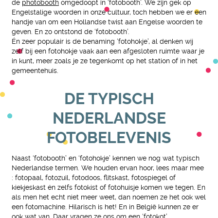
de
photobooth
omgedoopt in ‘fotobooth’. We zijn gek op
Engelstalige woorden in onze cultuur, toch hebben we er een
handje van om een Hollandse twist aan Engelse woorden te
geven. En zo ontstond de ‘fotobooth’.
Én zeer populair is de benaming ‘fotohokje’, al denken wij
zelf bij een fotohokje vaak aan een afgesloten ruimte waar je
in kunt, meer zoals je ze tegenkomt op het station of in het
gemeentehuis.
DE TYPISCH
NEDERLANDSE
FOTOBELEVENIS
Naast ‘fotobooth’ en ‘fotohokje’ kennen we nog wat typisch
Nederlandse termen. We houden ervan hoor, lees maar mee
: fotopaal, fotozuil, fotodoos, flitskast, fotospiegel of
kiekjeskast én zelfs fotokist of fotohuisje komen we tegen. En
als men het echt niet meer weet, dan noemen ze het ook wel
een fotomachine. Hilarisch is het! En in België kunnen ze er
ook wat van. Daar vragen ze ons om een ‘fotokot’.