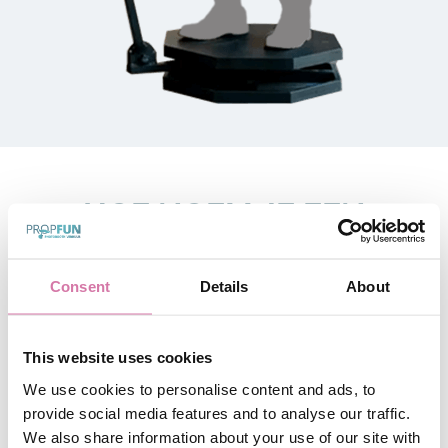
HOE NOEM JE EEN
FOTOBOOTH OP WIELEN
?
Consent
Details
About
Ha, je dacht vast dat we klaar waren, maar we zijn er
This website uses cookies
nog niet hoor! Er zijn ook fotopalen op wielen. Denk
dan aan een
VW photobooth
, photobooth bus,
We use cookies to personalise content and ads, to
fotobus, caravan photobooth of een selfiecaravan.
provide social media features and to analyse our traffic.
Dat kun je trouwens heel makkelijk regelen met onze
We also share information about your use of our site with