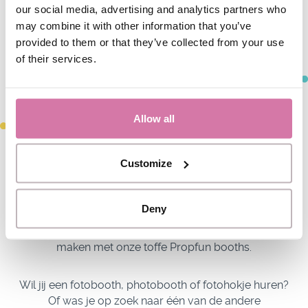
Propfun
photobooth met printer
! Heb je een caravan
our social media, advertising and analytics partners who
of volkwagenbusje? Zet ons fotozuil binnen en de
may combine it with other information that you’ve
printer buiten, en je hebt simpel én voor weinig geld
provided to them or that they’ve collected from your use
de tofste fotobooth of jouw feest.
of their services.
LAST BUT NOG LEAST :
VIDEO ÉN GIF
Allow all
En als je die fotobelevenis nog iets breder trekt, dan
Customize
vallen ook video’s en GIFjes onder de mogelijkheden.
Dan hoor je ineens ook over een videobooth, GIF
booth, GIF photobooth, videozuil, giphy booth, gifjes
Deny
booths of videopaal. Bij deze namen verwacht wel
dan wel bewegend beeld, maar goed, die kun je ook
maken met onze toffe Propfun booths.
Wil jij een fotobooth, photobooth of fotohokje huren?
Of was je op zoek naar één van de andere