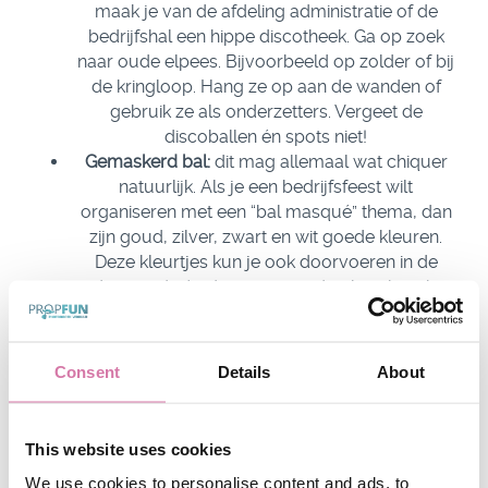
maak je van de afdeling administratie of de
bedrijfshal een hippe discotheek. Ga op zoek
naar oude elpees. Bijvoorbeeld op zolder of bij
de kringloop. Hang ze op aan de wanden of
gebruik ze als onderzetters. Vergeet de
discoballen én spots niet!
Gemaskerd bal:
dit mag allemaal wat chiquer
natuurlijk. Als je een bedrijfsfeest wilt
organiseren met een “bal masqué” thema, dan
zijn goud, zilver, zwart en wit goede kleuren.
Deze kleurtjes kun je ook doorvoeren in de
dresscode én de prints van de photobooth.
Versier de tafel met zwarte lakens en werk met
witte of goudkleurige accessoires. Zorg ook
voor props. Er zijn vast collega’s die hun masker
Consent
Details
About
vergeten.
Moulin rouge:
zwart en rood zijn dé decoratie
kleuren die je nodig hebt voor dit thema. Werk
This website uses cookies
met kanten stofjes op de tafels, waaiers en heel
We use cookies to personalise content and ads, to
veel veren. Ook rode bloemen, ballonnen en