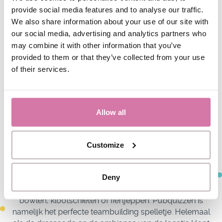
provide social media features and to analyse our traffic.
stola’s mogen niet ontbreken aan dit
We also share information about your use of our site with
bedrijfsfeest thema.
our social media, advertising and analytics partners who
Skihut
: de kantine omtoveren tot een skihut is
misschien wel één van de leukste bedrijfsfeest
may combine it with other information that you’ve
ideeën. Je kunt namelijk helemaal los gaan op
provided to them or that they’ve collected from your use
het gebied van decoratie. Timmer de vitrine van
of their services.
de catering af met hout, zet wat bierpullen op de
bar en plaats hier en daar wat ski’s of
snowboards. Wil je echt lekker over de top?
Allow all
Nepsneeuw!
Customize
THEMA PUBQUIZ
Deny
Dit bedrijfsfeest idee zal ervoor zorgen dat het ijs
breekt. Op dit bedrijfsfeest gaan we namelijk niet
bowlen, klootschieten of fierljeppen. Pubquizzen is
namelijk het perfecte teambuilding spelletje. Helemaal