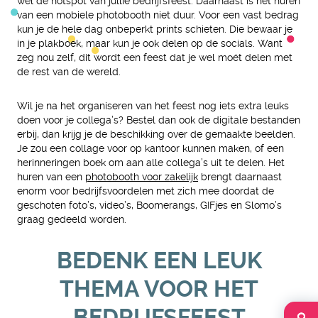
wel dé hotspot van jullie bedrijfsfeest. Daarnaast is het huren
van een mobiele photobooth niet duur. Voor een vast bedrag
kun je de hele dag onbeperkt prints schieten. Die bewaar je
in je plakboek, maar kun je ook delen op de socials. Want
zeg nou zelf, dit wordt een feest dat je wel moét delen met
de rest van de wereld.
Wil je na het organiseren van het feest nog iets extra leuks
doen voor je collega’s? Bestel dan ook de digitale bestanden
erbij, dan krijg je de beschikking over de gemaakte beelden.
Je zou een collage voor op kantoor kunnen maken, of een
herinneringen boek om aan alle collega’s uit te delen. Het
huren van een
photobooth voor zakelijk
brengt daarnaast
enorm voor bedrijfsvoordelen met zich mee doordat de
geschoten foto’s, video’s, Boomerangs, GIFjes en Slomo’s
graag gedeeld worden.
BEDENK EEN LEUK
THEMA VOOR HET
BEDRIJFSFEEST