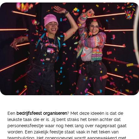
Een
bedrijfsfeest organiseren
? Met deze ideeën is dat de
leukste taak die er is. Jij bent straks het brein achter dat
personeelsfeestje waar nog héél lang over nagepraat gaat
worden. Een zakelijk feestje staat vaak in het teken van
teambuilding. Het groepsgevoel wordt aangewakkerd met