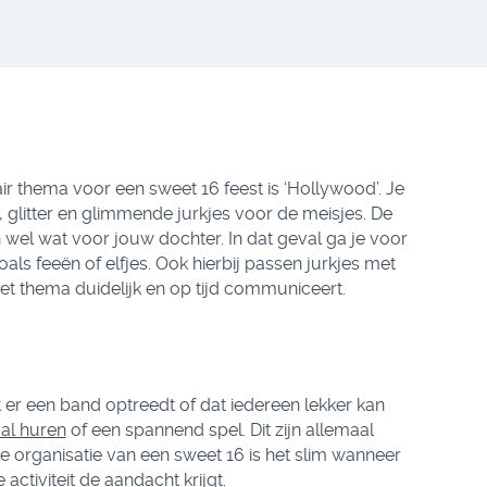
 thema voor een sweet 16 feest is ‘Hollywood’. Je
, glitter en glimmende jurkjes voor de meisjes. De
 wel wat voor jouw dochter. In dat geval ga je voor
ls feeën of elfjes. Ook hierbij passen jurkjes met
 het thema duidelijk en op tijd communiceert.
t er een band optreedt of dat iedereen lekker kan
al huren
of een spannend spel. Dit zijn allemaal
e organisatie van een sweet 16 is het slim wanneer
ctiviteit de aandacht krijgt.