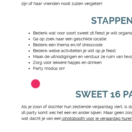
zijn of haar vrienden nooit zullen vergeten!
STAPPEN
Bedenk wat voor soort sweet 16 feest je wilt organis
Ga op zoek naar een geschikte locatie
Bedenk een thema en/of dresscode
Bedenk welke activiteiten je wilt op je feest
Maak de uitnodigingen en verstuur ze ruim van tev
Zorg voor lekkere hapjes en drinken
Party modus on!
SWEET 16 P
Als je zoon of dochter hun zestiende verjaardag viert, is
16 party komt wel het een en ander kijken. Maar geen zorge
wat dacht je van een
photobooth voor je verjaardag hure