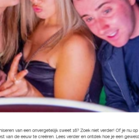
iseren van een onvergetelijk sweet 16? Zoek niet verder! Of je nu op
est van de eeuw te creëren. Lees verder en ontdek hoe je een geweldi