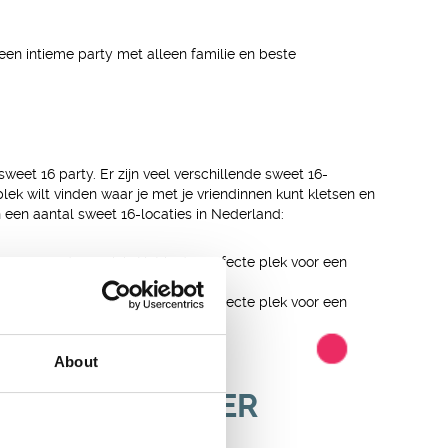
 een intieme party met alleen familie en beste
eet 16 party. Er zijn veel verschillende sweet 16-
 plek wilt vinden waar je met je vriendinnen kunt kletsen en
n een aantal sweet 16-locaties in Nederland:
r en goede muziek. Het is de perfecte plek voor een
 in de late uurtjes. Het is de perfecte plek voor een
About
ETELIJKE SFEER