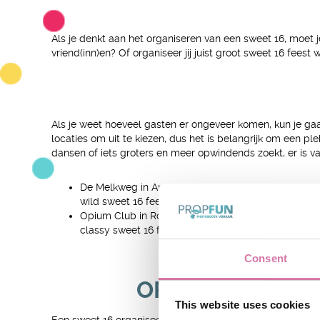
Als je denkt aan het organiseren van een sweet 16, moet je
vriend(inn)en? Of organiseer jij juist groot sweet 16 fees
Als je weet hoeveel gasten er ongeveer komen, kun je gaan
locaties om uit te kiezen, dus het is belangrijk om een ple
dansen of iets groters en meer opwindends zoekt, er is va
De Melkweg in Amsterdam – De Melkweg is een popu
wild sweet 16 feestje met al je vriendinnen.
Opium Club in Rotterdam – Opium Club is een chique
classy sweet 16 feestje.
Consent
ORGANISEREN S
This website uses cookies
Een sweet 16 organiseer je maar één keer en daarom wil j