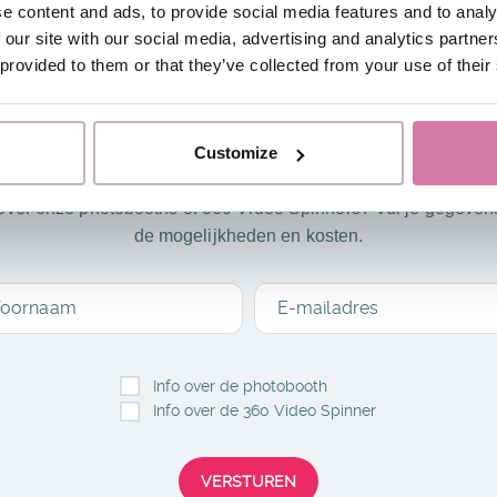
e content and ads, to provide social media features and to analy
 our site with our social media, advertising and analytics partn
 provided to them or that they’ve collected from your use of their
R INFORMATIE ONTVANG
Customize
over onze photobooths of 360 Video Spinners? Vul je gegevens
de mogelijkheden en kosten.
oornaam
E-mailadres
Info over de photobooth
Info over de 360 Video Spinner
VERSTUREN