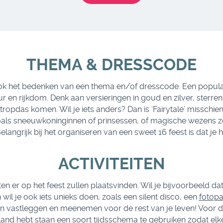
THEMA & DRESSCODE
ook het bedenken van een thema en/of dresscode. Een populair
ur en rijkdom. Denk aan versieringen in goud en zilver, sterren
ropdas komen. Wil je iets anders? Dan is ‘Fairytale’ misschien
oals sneeuwkoninginnen of prinsessen, of magische wezens zoa
 Belangrijk bij het organiseren van een sweet 16 feest is dat je
ACTIVITEITEN
n er op het feest zullen plaatsvinden. Wil je bijvoorbeeld da
wil je ook iets unieks doen, zoals een silent disco, een
fotopa
an vastleggen en meenemen voor de rest van je leven! Voor d
land hebt staan een soort tijdsschema te gebruiken zodat elke a