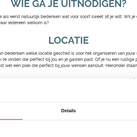
WIE GA JE UITNODIGEN?
 als eerst natuurlijk bedenken wat voor soort sweet 16 je wilt. Wil je
t waar iedereen welkom is?
LOCATIE
 bedenken welke locatie geschikt is voor het organiseren van jouw sw
k te vinden die perfect bij jou en je gasten past. Of je nu een rustige
st wel een plek die perfect bij jouw wensen aansluit. Hieronder staa
laire muziekclub in Amsterdam die bekend staat om zijn coole sfee
 club in Rotterdam waar je kunt genieten van Live DJ’s en dansen tot
Details
WEET 16 PARTY: EEN ONVERG
e er alles aan doen om een onvergetelijke dag te creëren.