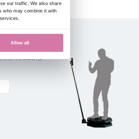
se our traffic. We also share
ers who may combine it with
 services.
EN ?
Allow all
 in en we sturen je