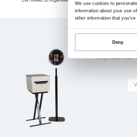
We use cookies to personalis
information about your use of
other information that you’ve
MEE
Deny
Wil je meer weten 
V