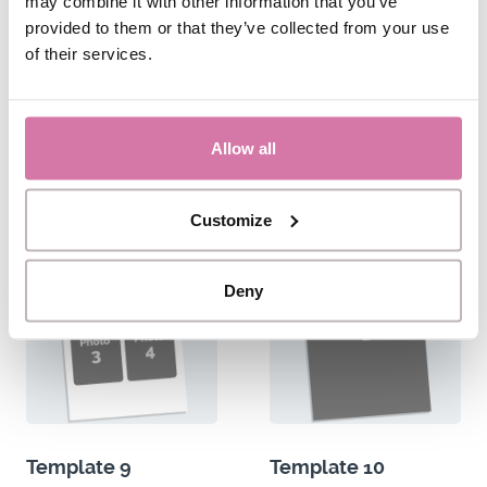
may combine it with other information that you’ve
Template 7
Template 8
provided to them or that they’ve collected from your use
of their services.
Print
Print - Digitaal
2 Fotostrips van
1 Foto van 10x15cm
5x15cm
BEKIJK DE DESIGNS
Allow all
BEKIJK DE DESIGNS
Customize
Deny
Template 9
Template 10